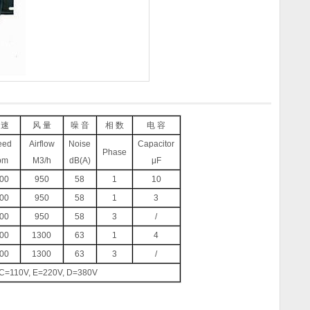
 速
风 量
噪 音
相 数
电 容
eed
Airflow
Noise
Capacitor
Phase
pm
M3/h
dB(A)
μF
00
950
58
1
10
00
950
58
1
3
00
950
58
3
/
00
1300
63
1
4
00
1300
63
3
/
e, C=110V, E=220V, D=380V