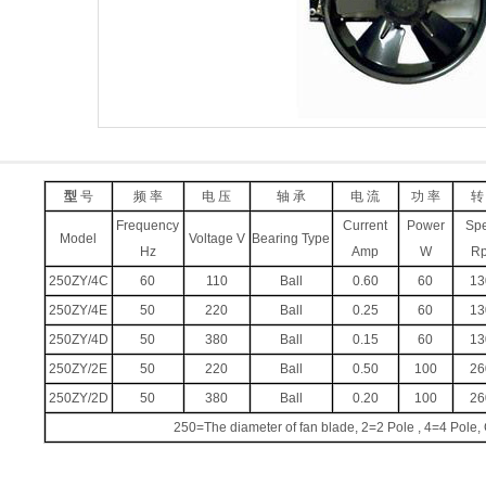
型
号
频 率
电 压
轴 承
电 流
功 率
转
Frequency
Current
Power
Sp
Model
Voltage V
Bearing Type
Hz
Amp
W
R
250ZY/4C
60
110
Ball
0.60
60
13
250ZY/4E
50
220
Ball
0.25
60
13
250ZY/4D
50
380
Ball
0.15
60
13
250ZY/2E
50
220
Ball
0.50
100
26
250ZY/2D
50
380
Ball
0.20
100
26
250=The diameter of fan blade, 2=2 Pole , 4=4 Pol